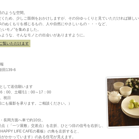
屋のような空間。
だくため、少しご面倒をおかけしますが、その分ゆっくりと見ていただければ嬉しい
事のぬくもりを感じるもの、人や自然にやさしいもの・・・など、
たいモノ”を集めました。
るような、そんなモノとの出会いがありますように。
からご覧いただけます
情報
田139-6
スとして送信願います
：00、土曜/11：00～17：00
、祝日
日にも撮影を承ります。ご相談ください。）
附・長岡方面へ車で約10分。
差点（「一ツ屋敷」交差点）を左折、ひとつ目の信号を右折し、
APPY LIFE CAFEの看板）の角を左折すると、
板がかかっています）のある住宅が見えます。