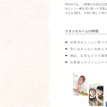
つ
Roomでは、ご家族の大切な
い
て
今という一瞬を切り取った写真
そんな1枚を、大切に残して頂
スタジオルームの特徴
自然光をたっぷり取り
型にはまらない自由な
雑誌、広告などでの撮
お客様とのコミュニケ