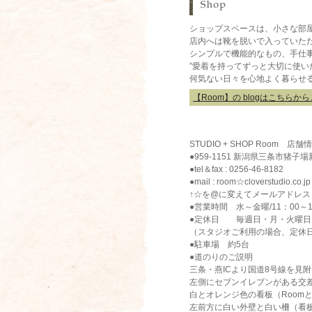
に
つ
い
ショップスペースは、小さな部
て
店内へは靴を脱いで入っていた
シンプルで機能的なもの、手仕
”愛着を持ってずっと大切に使い
何気ない日々を心地よく暮らせ
【Room】の blogはこちら
生
STUDIO + SHOP Room 店舗
活
●959-1151 新潟県三条市猪子場新
雑
貨
●tel＆fax : 0256-46-8182
店-
●mail : room☆cloverstudio.co.jp
Room-
の
↑☆を@に変えてメールアドレ
店
●営業時間 水～金曜/11：00～16
舗
情
●定休日 毎週日・月・火曜日
報
（スタジオご利用の場合、定休
●駐車場 約5台
●道のりのご説明
三条・燕ICより国道8号線を見
左側にセブンイレブンがある交
白とオレンジ色の看板（RoomとH
左前方に白い外壁と白い柵（看