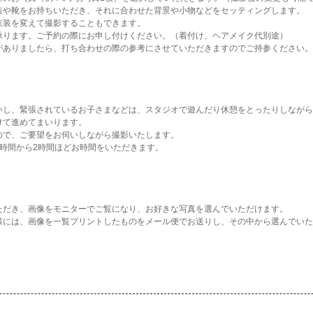
装や靴をお持ちいただき、それに合わせた背景や小物などをセッティングします。
衣装を変えて撮影することもできます。
承ります。ご予約の際にお申し付けください。（着付け、ヘアメイク代別途）
がありましたら、打ち合わせの際の参考にさせていただきますのでご持参ください。
いし、緊張されているお子さまなどは、スタジオで遊んだり休憩をとったりしながら
けて進めてまいります。
ので、ご要望をお伺いしながら撮影いたします。
時間から2時間ほどお時間をいただきます。
ただき、画像をモニターでご覧になり、お好きな写真を選んでいただけます。
様には、画像を一覧プリントしたものをメール便でお送りし、その中から選んでいた