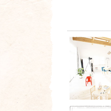
撮
影
ス
タ
ジ
オ
&
雑
貨
シ
ョ
ッ
プ
Room