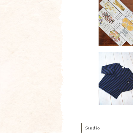
写
真
Studio
Room
に