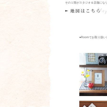
その１階がスタジオ＆店舗にな
shop
●Roomでお取り扱
で
販
売
し
て
い
シ
る
ョ
商
ッ
品
プ-
ブ
Room-
ラ
で
ン
取
ド
り
一
扱
覧
っ
て
い
る
雑
貨
の
一
部
の