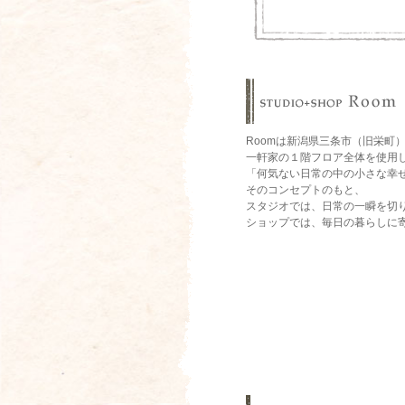
STUDIO
+
SHOP
Room
に
つ
Roomは新潟県三条市（旧栄町
い
一軒家の１階フロア全体を使用
て
「何気ない日常の中の小さな幸
そのコンセプトのもと、
スタジオでは、日常の一瞬を切
ショップでは、毎日の暮らしに
shop